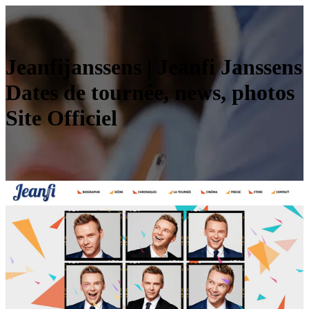
Jeanfi­janssens | Jeanfi Janssens
Dates de tournée, news, photos
Site Officiel