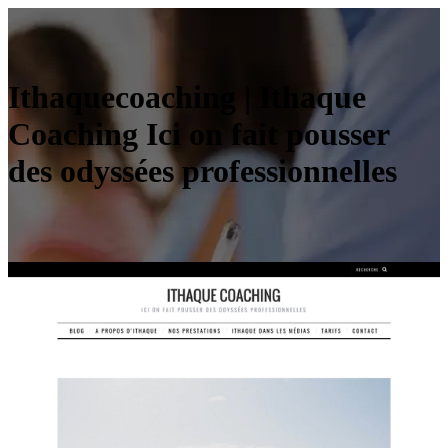
It­haquecoa­ching | Ithaque
Coaching Ici on fait pousser
des odyssées profes­sionnel­les